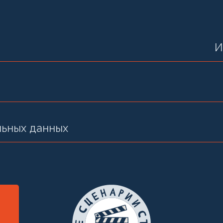
И
льных данных